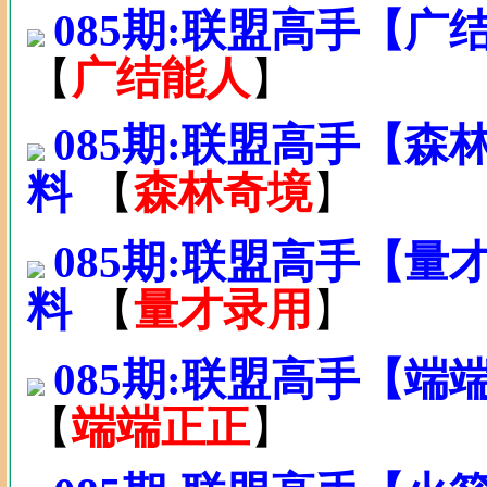
085期:联盟高手【广
【
广结能人
】
085期:联盟高手【森
料
【
森林奇境
】
085期:联盟高手【
料
【
量才录用
】
085期:联盟高手【端
【
端端正正
】