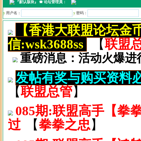
『
默认版块
』 ☎ 论坛管理員：
y
用户名：
y
密码：
【香港大联盟论坛金
信:wsk3688ss
【
联盟
重磅消息：活动火爆进行
发帖有奖与购买资料必
【
联盟总管
】
085期:联盟高手【拳
过
【
拳拳之忠
】