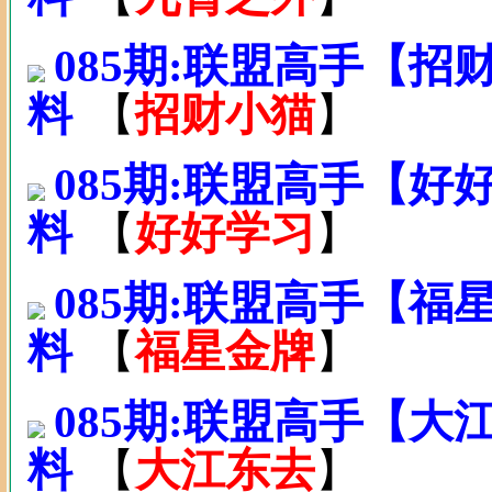
085期:联盟高手【
料
【
招财小猫
】
085期:联盟高手【
料
【
好好学习
】
085期:联盟高手【
料
【
福星金牌
】
085期:联盟高手【
料
【
大江东去
】