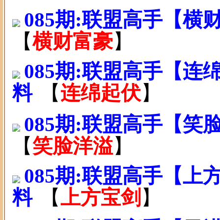
085期:联盟高手【横
【
横财富豪
】
085期:联盟高手【
料
【
连绵起伏
】
085期:联盟高手【笑
【
笑脸洋溢
】
085期:联盟高手【
料
【
上方宝剑
】