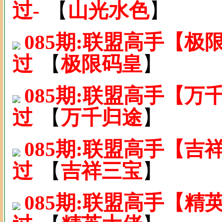
过-
【
山光水色
】
085期:联盟高手【
过
【
极限码皇
】
085期:联盟高手【
过
【
万千归途
】
085期:联盟高手【
过
【
吉祥三宝
】
085期:联盟高手【