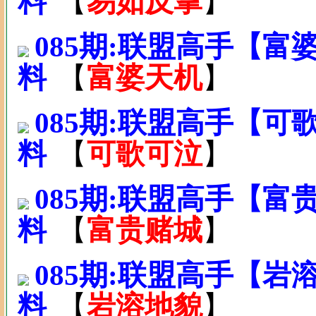
料
【
易如反掌
】
085期:联盟高手【
料
【
富婆天机
】
085期:联盟高手【
料
【
可歌可泣
】
085期:联盟高手【
料
【
富贵赌城
】
085期:联盟高手【
料
【
岩溶地貌
】