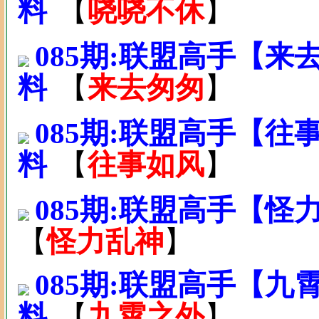
料
【
哓哓不休
】
085期:联盟高手【
料
【
来去匆匆
】
085期:联盟高手【
料
【
往事如风
】
085期:联盟高手【怪
【
怪力乱神
】
085期:联盟高手【
料
【
九霄之外
】