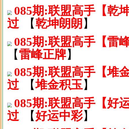
085期:联盟高手【
过
【
乾坤朗朗
】
085期:联盟高手【雷
【
雷峰正牌
】
085期:联盟高手【
过
【
堆金积玉
】
085期:联盟高手【
过
【
好运中彩
】