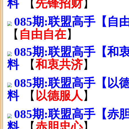
料
【
先锋招财
】
085期:联盟高手【自
【
自由自在
】
085期:联盟高手【
料
【
和衷共济
】
085期:联盟高手【
料
【
以德服人
】
085期:联盟高手【
料
【
赤胆忠心
】