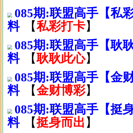
085期:联盟高手【
料
【
私彩打卡
】
085期:联盟高手【
料
【
耿耿此心
】
085期:联盟高手【
料
【
金财博彩
】
085期:联盟高手【
料
【
挺身而出
】