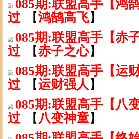
085期:联盟高手【
过
【
鸿鹄高飞
】
085期:联盟高手【
过
【
赤子之心
】
085期:联盟高手【
过
【
运财强人
】
085期:联盟高手【
过
【
八变神童
】
085期:联盟高手【终